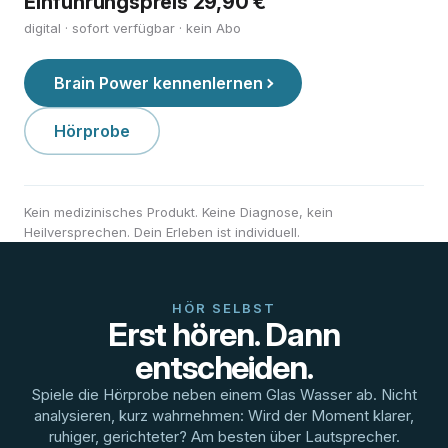
Einführungspreis 29,90 €
digital · sofort verfügbar · kein Abo
Brain Power kennenlernen
Hörprobe
Kein medizinisches Produkt. Keine Diagnose, kein
Heilversprechen. Dein Erleben ist individuell.
HÖR SELBST
Erst hören. Dann
entscheiden.
Spiele die Hörprobe neben einem Glas Wasser ab. Nicht
analysieren, kurz wahrnehmen: Wird der Moment klarer,
ruhiger, gerichteter? Am besten über Lautsprecher.